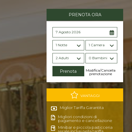
PRENOTA ORA
7 Agosto 2026
1 Notte
1 Camera
2 Adulti
0 Bambini
Modifica/Cancella
prenotazione
VANTAGGI
Miglior Tariffa Garantita
Migliori condizioni di
pagamento e cancellazione
Minibar e piccola pasticceria
serale inclusi nella tariffa