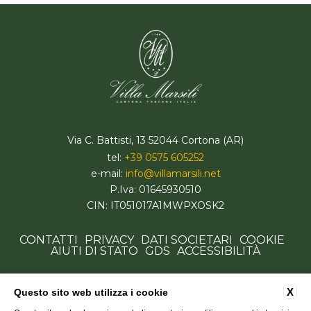
Via C. Battisti, 13 52044 Cortona (AR)
tel:
+39 0575 605252
e-mail:
info@villamarsili.net
P.Iva: 01645930510
CIN: IT051017A1MWPXOSK2
CONTATTI
PRIVACY
DATI SOCIETARI
COOKIE
AIUTI DI STATO
GDS
ACCESSIBILITÀ
X
Questo sito web utilizza i cookie