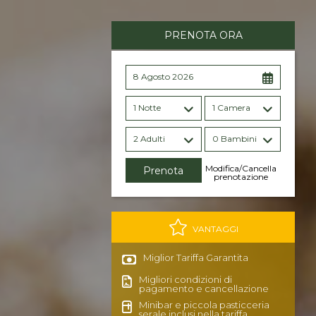
PRENOTA ORA
8 Agosto 2026
1 Notte
1 Camera
2 Adulti
0 Bambini
Modifica/Cancella
prenotazione
VANTAGGI
Miglior Tariffa Garantita
Migliori condizioni di
pagamento e cancellazione
Minibar e piccola pasticceria
serale inclusi nella tariffa