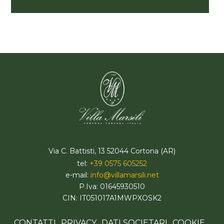
Via C. Battisti, 13 52044 Cortona (AR)
tel:
+39 0575 605252
e-mail:
info@villamarsili.net
P.Iva: 01645930510
CIN: IT051017A1MWPXOSK2
CONTATTI
PRIVACY
DATI SOCIETARI
COOKIE