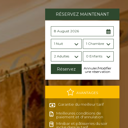
RÉSERVEZ MAINTENANT
8 August 2026
1 Nuit
1 Chambre
2 Adultes
0 Enfants
Annuler/Modifier
une réservation
AVANTAGES
Garantie du meilleur tarif
Meilleures conditions de
paiement et d'annulation
Minibar et pâtisseries du soir
inclus dans le tarif