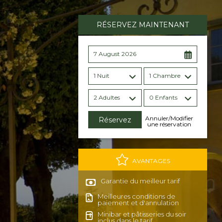
RÉSERVEZ MAINTENANT
7 August 2026
1 Nuit
1 Chambre
2 Adultes
0 Enfants
Annuler/Modifier
une réservation
AVANTAGES
Garantie du meilleur tarif
Meilleures conditions de
paiement et d'annulation
Minibar et pâtisseries du soir
inclus dans le tarif