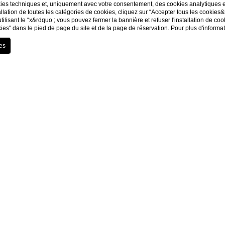
kies techniques et, uniquement avec votre consentement, des cookies analytiques et 
llation de toutes les catégories de cookies, cliquez sur “Accepter tous les cookies
utilisant le “x&rdquo ; vous pouvez fermer la bannière et refuser l'installation de co
ies" dans le pied de page du site et de la page de réservation. Pour plus d'informa
Via C. Battisti, 13 52044 Cortona (AR)
tel:
+39 0575 605252
e-mail:
info@villamarsili.net
P.Iva: 01645930510